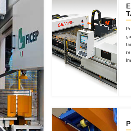
E
T
Pr
gă
tă
re
im
P