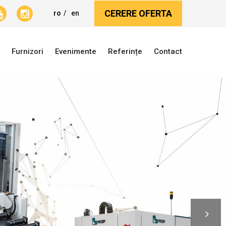
CERERE OFERTA
ro
en
Furnizori
Evenimente
Referințe
Contact
amente SH
Furnizori
Evenimente
Referințe
Contact