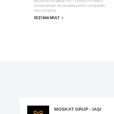
exclusive, Excalibur Pro / Victory Pro este o
soluție extrem de versatilă pentru companiile
mici și mijlocii
VEZI MAI MULT
MOSKAT GRUP - IAȘI