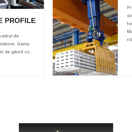
Pr
si
 PROFILE
to
Ma
 cadrul de
ri
e moderne. Gama
ni de găurit cu