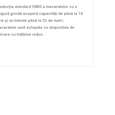
oducția standard OMIS a macaralelor cu o
ngură grindă acoperă capacități de până la 10
ne și se întinde până la 25 de metri.
caralele sunt echipate cu dispozitive de
dicare cu înălțime redus..