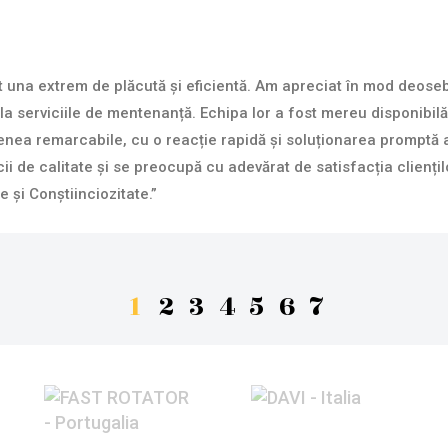
una extrem de plăcută și eficientă. Am apreciat în mod deosebit
a serviciile de mentenanță. Echipa lor a fost mereu disponibilă 
enea remarcabile, cu o reacție rapidă și soluționarea promptă 
i de calitate și se preocupă cu adevărat de satisfacția cliențilo
e și Conștiinciozitate.”
1
2
3
4
5
6
7