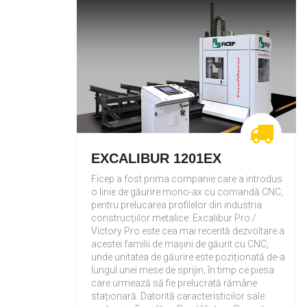
EXCALIBUR 1201EX
Ficep a fost prima companie care a introdus
o linie de găurire mono-ax cu comandă CNC,
pentru prelucarea profilelor din industria
construcțiilor metalice. Excalibur Pro /
Victory Pro este cea mai recentă dezvoltare a
acestei familii de mașini de găurit cu CNC,
unde unitatea de găurire este poziționată de-a
lungul unei mese de sprijin, în timp ce piesa
care urmează să fie prelucrată rămâne
staționară. Datorită caracteristicilor sale