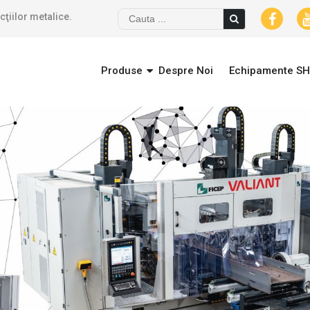
cţiilor metalice.
Produse
Despre Noi
Echipamente SH
Produse
Despre Noi
Echip