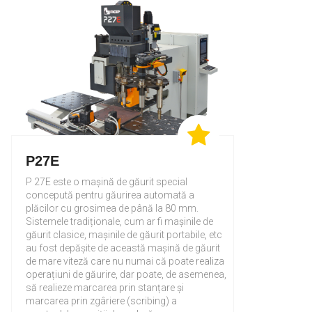
P27E
P 27E este o mașină de găurit special
concepută pentru găurirea automată a
plăcilor cu grosimea de până la 80 mm.
Sistemele tradiționale, cum ar fi mașinile de
găurit clasice, mașinile de găurit portabile, etc
au fost depășite de această mașină de găurit
de mare viteză care nu numai că poate realiza
operațiuni de găurire, dar poate, de asemenea,
să realieze marcarea prin stanțare și
marcarea prin zgâriere (scribing) a