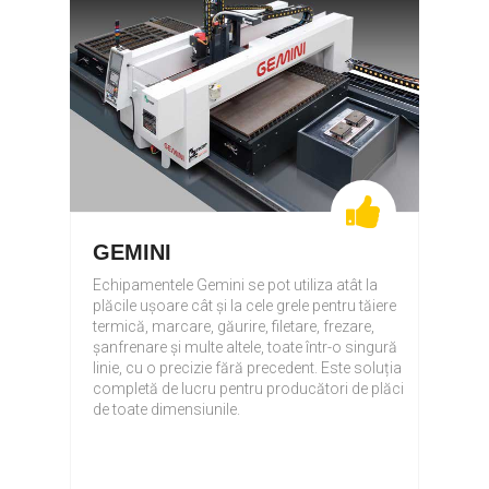
GEMINI
Echipamentele Gemini se pot utiliza atât la
plăcile ușoare cât și la cele grele pentru tăiere
termică, marcare, găurire, filetare, frezare,
șanfrenare și multe altele, toate într-o singură
linie, cu o precizie fără precedent. Este soluția
completă de lucru pentru producători de plăci
de toate dimensiunile.