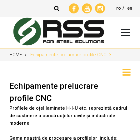
ro
en
HOME
Echipamente prelucrare profile CNC
Produse
Despre Noi
Echipamente prelucrare
profile CNC
Echipamente SH
Profilele de oțel laminate H-I-U etc. reprezintă cadrul
de susținere a construcțiilor civile și industriale
Furnizori
moderne.
Gama noastră de procesare a profilelor include:
Evenimente